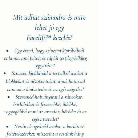
Mit adhat számodra és mire
lehet jó egy
Facelift™ kezelés?
Úgy érzed, hogy szívesen kipróbálnál
valamit, ami feltölt és táplál
testileg-lelkileg
egyaránt?
Szívesen kioldanád a testedből azokat a
blokkokat és nézőpontokat, amik hatással
vannak a kinézetedre és az egészségedre?
Szeretnéd halványítani a ráncokat,
bőrhibákat és feszesebbé, üdébbé,
ragyogóbbá tenni az arcodat, bőrödet és az
egész testedet?
Netán elengednéd azokat a korlátozó
feltételezéseket, miszerint a testünk hány