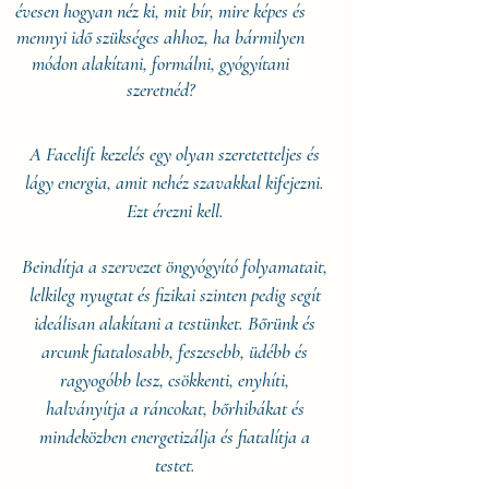
évesen hogyan néz ki, mit bír, mire képes és
mennyi idő szükséges ahhoz, ha bármilyen
módon alakítani, formálni,
gyógyítani
szeretnéd?
A Facelift kezelés egy olyan szeretetteljes és
lágy energia, amit nehéz szavakkal kifejezni.
Ezt érezni kell.
Beindítja a szervezet öngyógyító folyamatait,
lelkileg nyugtat és fizikai szinten pedig segít
ideálisan alakítani a testünket.
Bőrünk és
arcunk fiatalosabb, feszesebb, üdébb és
ragyogóbb lesz, csökkenti, enyhíti,
halványítja a ráncokat, bőrhibákat és
mindeközben energetizálja és fiatalítja a
testet.