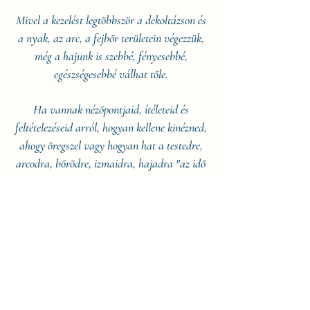
Mivel a kezelést legtöbbször a dekoltázson és
a nyak, az arc, a fejbőr területein végezzük,
még a hajunk is szebbé, fényesebbé,
egészségesebbé válhat tőle.
Ha vannak nézőpontjaid, ítéleteid és
feltételezéseid arról, hogyan kellene kinézned,
ahogy öregszel vagy hogyan hat a testedre,
arcodra, bőrödre, izmaidra, hajadra "az idő
vasfoga", akkor érdemes kipróbálnod ezt a
nagyon dinamikus változásokat előidéző
kezelést.
Ha pedig kozmetikusként vagy masszőrként
dolgozol, akkor bővítheted vele a
repertoárodat vagy szuper jól kiegészítheted
a jelenlegi kezeléseidet és beillesztheted a már