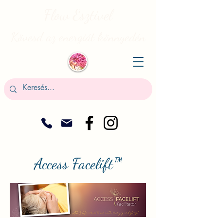
Flow Esztivel
Kövesd az energiát könnyedén
Access Facelift™